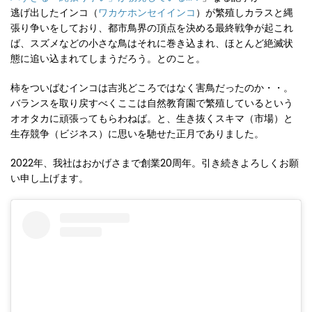
逃げ出したインコ（
ワカケホンセイインコ
）が繁殖しカラスと縄
張り争いをしており、都市鳥界の頂点を決める最終戦争が起これ
ば、スズメなどの小さな鳥はそれに巻き込まれ、ほとんど絶滅状
態に追い込まれてしまうだろう。とのこと。
柿をついばむインコは吉兆どころではなく害鳥だったのか・・。
バランスを取り戻すべくここは自然教育園で繁殖しているという
オオタカに頑張ってもらわねば。と、生き抜くスキマ（市場）と
生存競争（ビジネス）に思いを馳せた正月でありました。
2022年、我社はおかげさまで創業20周年。引き続きよろしくお願
い申し上げます。