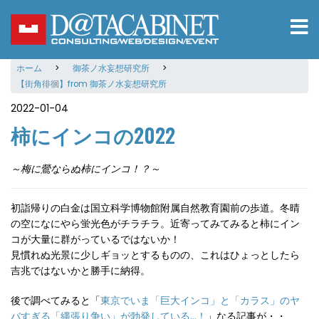
メ
イ
ン
コ
ホーム
御茶ノ水妄想研究所
ン
【街角徘徊】from 御茶ノ水妄想研究所
テ
ン
2022-01-04
ツ
柿にインコの2022
に
移
動
～梅に鶯ならぬ柿にインコ！？～
初詣帰りの白金は国立科学博物館附属自然教育園前の歩道。冬晴
の空になにやら蛍光色がチラチラ。近寄ってみてみると柿にイン
コが大量に群がっているではないか！
見慣れぬ光景に少しギョッとするものの、これはひょっとしたら
吉兆ではないかと勝手に納得。
後で調べてみると「
東京でいま「巨大インコ」と「カラス」のヤ
バすぎる「縄張り争い」が勃発している…！
」なる記事が・・