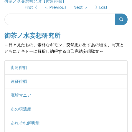
御茶ノ水妄想研究所【街角徘徊】
First《
＜ Previous
Next ＞
》Last
Search
検
索
御茶ノ水妄想研究所
フ
～日々見たもの、素朴なギモン、突然思い出すあの頃を、写真と
ォ
ともにテキトーに解釈し納得する自己完結妄想駄文～
ー
ム
街角徘徊
遠征徘徊
廃墟マニア
あの頃遺産
あれそれ解明堂