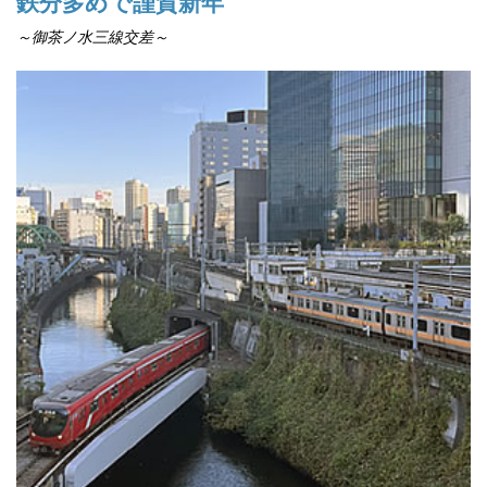
鉄分多めで謹賀新年
～御茶ノ水三線交差～