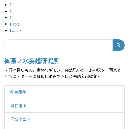
カ
1
ペ
レ
ペ
2
ー
ン
ー
ペ
3
ジ
送
ト
ジ
ー
次
Next ›
り
ペ
ジ
ペ
最
Last »
ー
ー
終
Search
ジ
ジ
ペ
検
ー
索
ジ
御茶ノ水妄想研究所
フ
～日々見たもの、素朴なギモン、突然思い出すあの頃を、写真と
ォ
ともにテキトーに解釈し納得する自己完結妄想駄文～
ー
ム
街角徘徊
遠征徘徊
廃墟マニア