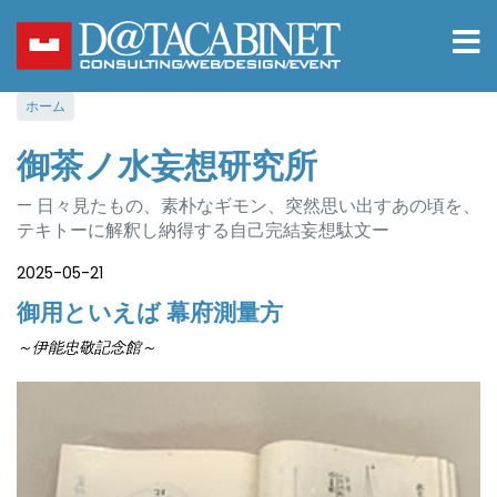
メ
イ
ン
コ
ホーム
ン
テ
御茶ノ水妄想研究所
ン
ツ
日々見たもの、素朴なギモン、突然思い出すあの頃を、
に
テキトーに解釈し納得する自己完結妄想駄文ー
移
動
2025-05-21
御用といえば 幕府測量方
～伊能忠敬記念館～