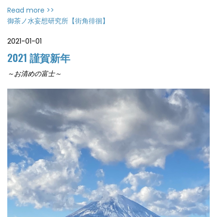
Read more >>
御茶ノ水妄想研究所【街角徘徊】
2021-01-01
2021 謹賀新年
～お清めの富士～