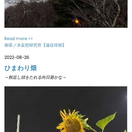
Read more >>
御茶ノ水妄想研究所【遠征徘徊】
2022-08-26
ひまわり畑
～秋近し頭をたれる向日葵かな～