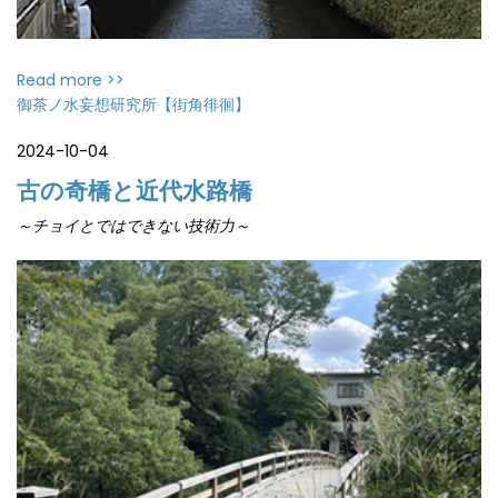
Read more >>
御茶ノ水妄想研究所【街角徘徊】
2024-10-04
古の奇橋と近代水路橋
～チョイとではできない技術力～