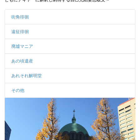
ー
ム
街角徘徊
遠征徘徊
廃墟マニア
あの頃遺産
あれそれ解明堂
その他