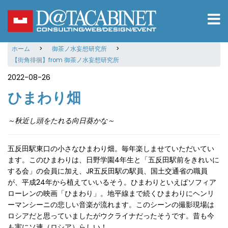
メ
イ
ン
コ
ホーム
御茶ノ水妄想研究所
ン
【街角徘徊】from 御茶ノ水妄想研究所
テ
ン
2022-08-26
ツ
ひまわり畑
に
移
動
～秋近し頭をたれる向日葵かな～
五反田駅東口の小さなひまわり畑。毎年楽しませていただいてい
ます。このひまわりは、日野学園4年生と「五反田駅前をきれいに
する会」の会員に加え、JR五反田駅の駅員、国土交通省の職員
が、平成24年から植えていいるそう。ひまわりといえばソフィア
ローレンの映画「ひまわり」。地平線まで続くひまわりにヘンリ
ーマンシーニの悲しい音楽が流れます。このシーンの撮影現場は
ロシアだと思っていましたがウクライナだったそうです。昔も今
も実にソ連（ロシア）らしい！