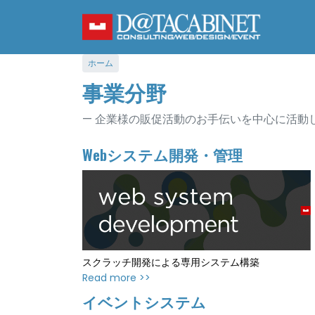
メ
イ
ン
コ
ホーム
ン
事業分野
テ
ン
ツ
企業様の販促活動のお手伝いを中心に活動
に
移
Webシステム開発・管理
動
スクラッチ開発による専用システム構築
Read more >>
イベントシステム