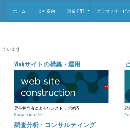
ホーム
会社案内
事業分野
クラウドサービ
+
していますー
Webサイトの構築・運用
専任担当者によるワンストップ対応
経
Read more >>
Re
調査分析・コンサルティング