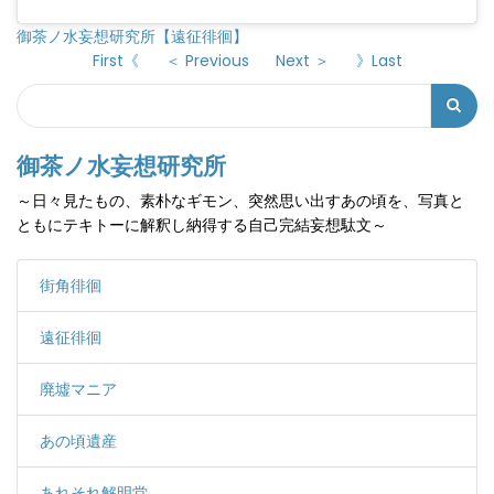
御茶ノ水妄想研究所【遠征徘徊】
First《
＜ Previous
Next ＞
》Last
Search
検
索
御茶ノ水妄想研究所
フ
～日々見たもの、素朴なギモン、突然思い出すあの頃を、写真と
ォ
ともにテキトーに解釈し納得する自己完結妄想駄文～
ー
ム
街角徘徊
遠征徘徊
廃墟マニア
あの頃遺産
あれそれ解明堂