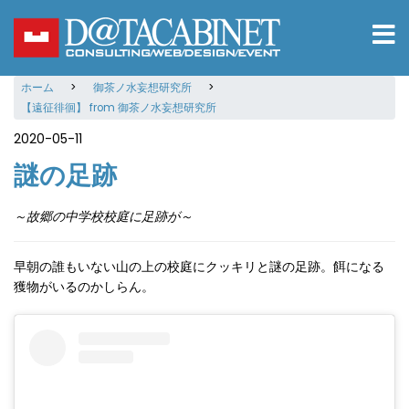
メ
イ
ン
コ
ホーム
御茶ノ水妄想研究所
ン
【遠征徘徊】 from 御茶ノ水妄想研究所
テ
ン
2020-05-11
ツ
謎の足跡
に
移
動
～故郷の中学校校庭に足跡が～
早朝の誰もいない山の上の校庭にクッキリと謎の足跡。餌になる
獲物がいるのかしらん。