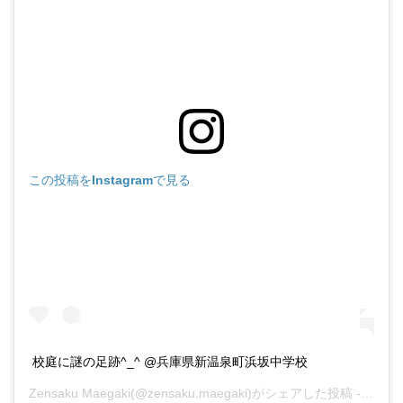
この投稿をInstagramで見る
校庭に謎の足跡^_^ @兵庫県新温泉町浜坂中学校
Zensaku Maegaki
(@zensaku.maegaki)がシェアした投稿 -
2020