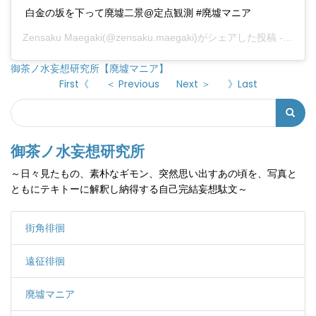
白金の坂を下って廃墟二景@定点観測 #廃墟マニア
Zensaku Maegaki
(@zensaku.maegaki)がシェアした投稿 -
2020
御茶ノ水妄想研究所【廃墟マニア】
First《
＜ Previous
Next ＞
》Last
Search
検
索
御茶ノ水妄想研究所
フ
～日々見たもの、素朴なギモン、突然思い出すあの頃を、写真と
ォ
ともにテキトーに解釈し納得する自己完結妄想駄文～
ー
ム
街角徘徊
遠征徘徊
廃墟マニア