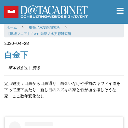
メ
イ
ン
コ
ホーム
御茶ノ水妄想研究所
ン
【廃墟マニア】 from 御茶ノ水妄想研究所
テ
ン
2020-04-28
ツ
白金下
に
移
動
～草木竹が生い茂る～
定点観測：目黒から目黒通り 白金いなげや手前のキワドイ道を
下って崖下あたり 新し目のスズキの家と竹が塀を壊しそうな
家 ここ数年変化なし