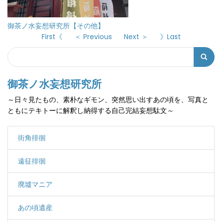
御茶ノ水妄想研究所【その他】
First《
＜ Previous
Next ＞
》Last
Search
検
索
御茶ノ水妄想研究所
フ
～日々見たもの、素朴なギモン、突然思い出すあの頃を、写真と
ォ
ともにテキトーに解釈し納得する自己完結妄想駄文～
ー
ム
街角徘徊
遠征徘徊
廃墟マニア
あの頃遺産