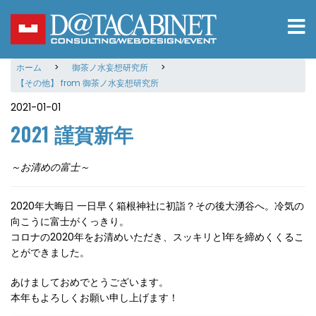
メ
イ
ン
コ
ホーム
御茶ノ水妄想研究所
ン
【その他】 from 御茶ノ水妄想研究所
テ
ン
2021-01-01
ツ
2021 謹賀新年
に
移
動
～お清めの富士～
2020年大晦日 一日早く箱根神社に初詣？その後大湧谷へ。冷気の
向こうに富士がくっきり。
コロナの2020年をお清めいただき、スッキリと1年を締めくくるこ
とができました。
あけましておめでとうございます。
本年もよろしくお願い申し上げます！