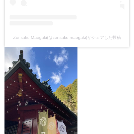
Zensaku Maegaki(@zensaku.maegaki)がシェアした投稿