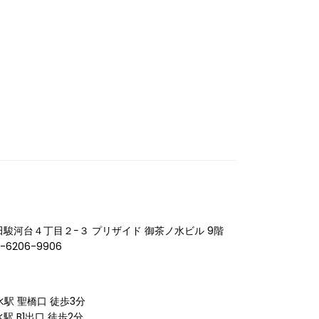
神田駿河台４丁目２−３ プリザイド 御茶ノ水ビル 9階
-6206-9906
駅 聖橋口 徒歩3分
 B1出口 徒歩2分