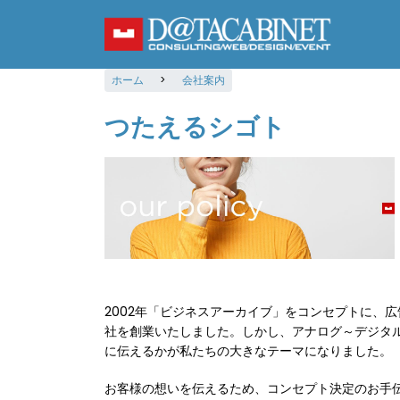
メ
イ
ン
コ
ホーム
会社案内
ン
テ
つたえるシゴト
ン
ツ
に
移
動
2002年「ビジネスアーカイブ」をコンセプトに、
社を創業いたしました。しかし、アナログ～デジタ
に伝えるかが私たちの大きなテーマになりました。
お客様の想いを伝えるため、コンセプト決定のお手