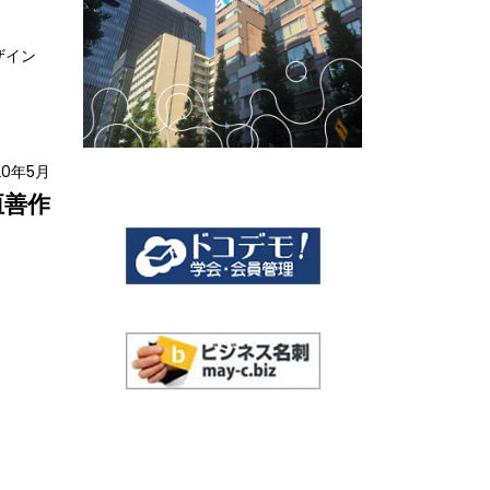
ザイン
20年5月
垣善作