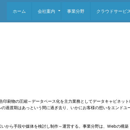
ホーム
会社案内
事業分野
クラウドサービ
+
広告印刷物の圧縮～データベース化を主力業務としてデータキャビネット
ルの過渡期はあっという間に過ぎ去り、いかにお客様の想いをエンドユ
伝いから手段や媒体を検討し制作～運営する。事業分野は、Webの構築