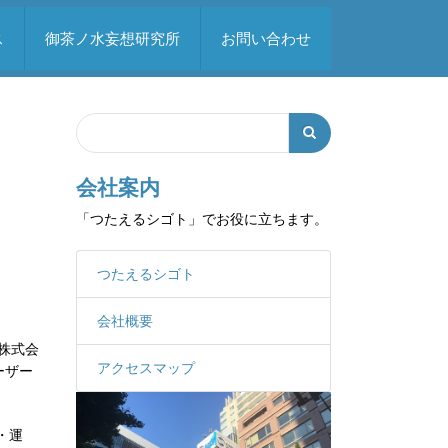
ス
御茶ノ水妄想研究所
お問い合わせ
Search
検
索
会社案内
フ
「つたえるシゴト」でお役に立ちます。
ォ
ー
つたえるシゴト
ム
会社概要
株式会
アクセスマップ
ーザー
・運