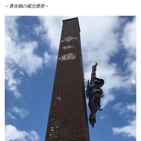
～香住鶴の蔵元煙突～