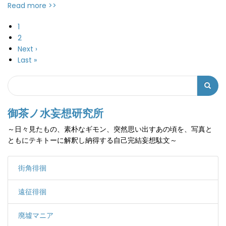
Read more >>
カ
1
ペ
レ
ペ
2
ー
ン
ー
次
Next ›
ジ
送
ト
ジ
ペ
最
Last »
り
ペ
ー
終
Search
ー
ジ
ペ
検
ジ
ー
索
ジ
御茶ノ水妄想研究所
フ
～日々見たもの、素朴なギモン、突然思い出すあの頃を、写真と
ォ
ともにテキトーに解釈し納得する自己完結妄想駄文～
ー
ム
街角徘徊
遠征徘徊
廃墟マニア