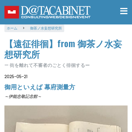
メ
イ
ン
コ
ホーム
御茶ノ水妄想研究所
ン
テ
【遠征徘徊】from 御茶ノ水妄
ン
ツ
想研究所
に
移
街を離れて不審者のごとく徘徊するー
動
2025-05-21
御用といえば 幕府測量方
～伊能忠敬記念館～