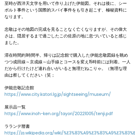
至時が西洋天文学を用いて作り上げた伊能図。それは後に、シー
ボルト事件という国際的スパイ事件をも引き起こす、極秘資料に
なります。
忠敬はその地図の完成を見ることなく亡くなりますが、その偉大
さは、隠居するまで過ごしたこの佐原の地に息づいていると感じ
ました。
滞在時間約1時間半。帰りは記念館で購入した伊能忠敬図録を眺め
つつ成田線～京成線～山手線とコースを変え15時前には到着。一人
だから行けたけど連れ合いがいると無理だねこりゃ。（無理な理
由は察してください（笑；
伊能忠敬記念館
https://www.city.katori.lg.jp/sightseeing/museum/
展示品一覧
https://www.inoh-ken.org/tayori/20221005/tenji.pdf
ラランデ暦書
https://ja.wikipedia.org/wiki/%E3%83%A9%E3%83%A9%E3%