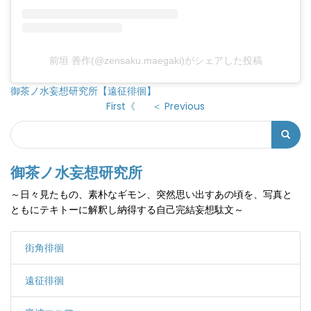
前垣 善作(@zensaku.maegaki)がシェアした投稿
御茶ノ水妄想研究所【遠征徘徊】
First《
＜ Previous
Search
検
索
御茶ノ水妄想研究所
フ
～日々見たもの、素朴なギモン、突然思い出すあの頃を、写真と
ォ
ともにテキトーに解釈し納得する自己完結妄想駄文～
ー
ム
街角徘徊
遠征徘徊