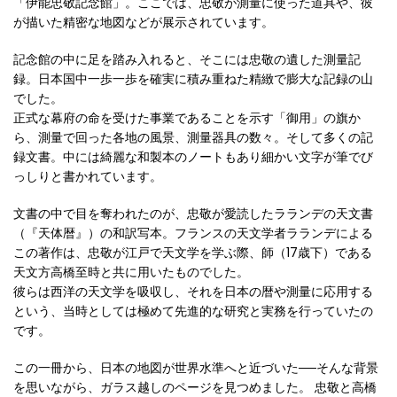
「伊能忠敬記念館」。ここでは、忠敬が測量に使った道具や、彼
が描いた精密な地図などが展示されています。
記念館の中に足を踏み入れると、そこには忠敬の遺した測量記
録。日本国中一歩一歩を確実に積み重ねた精緻で膨大な記録の山
でした。
正式な幕府の命を受けた事業であることを示す「御用」の旗か
ら、測量で回った各地の風景、測量器具の数々。そして多くの記
録文書。中には綺麗な和製本のノートもあり細かい文字が筆でび
っしりと書かれています。
文書の中で目を奪われたのが、忠敬が愛読したラランデの天文書
（『天体暦』）の和訳写本。フランスの天文学者ラランデによる
この著作は、忠敬が江戸で天文学を学ぶ際、師（17歳下）である
天文方高橋至時と共に用いたものでした。
彼らは西洋の天文学を吸収し、それを日本の暦や測量に応用する
という、当時としては極めて先進的な研究と実務を行っていたの
です。
この一冊から、日本の地図が世界水準へと近づいた──そんな背景
を思いながら、ガラス越しのページを見つめました。 忠敬と高橋