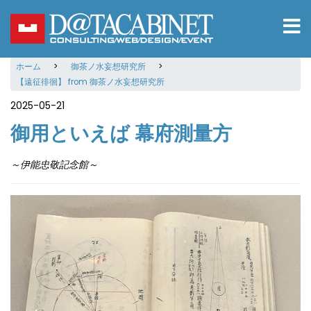
メ
イ
ン
コ
ホーム
御茶ノ水妄想研究所
ン
【遠征徘徊】 from 御茶ノ水妄想研究所
テ
ン
2025-05-21
ツ
御用といえば 幕府測量方
に
移
動
～伊能忠敬記念館～