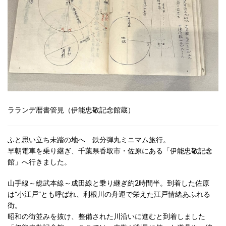
ラランデ暦書管見（伊能忠敬記念館蔵）
ふと思い立ち未踏の地へ 鉄分弾丸ミニマム旅行。
早朝電車を乗り継ぎ、千葉県香取市・佐原にある「伊能忠敬記念
館」へ行きました。
山手線～総武本線～成田線と乗り継ぎ約2時間半。到着した佐原
は“小江戸”とも呼ばれ、利根川の舟運で栄えた江戸情緒あふれる
街。
昭和の街並みを抜け、整備された川沿いに進むと到着しました