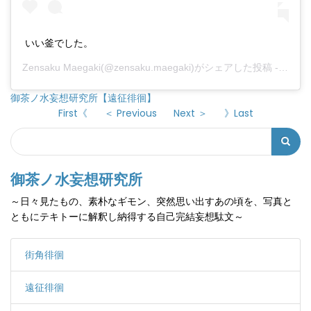
いい釜でした。
Zensaku Maegaki
(@zensaku.maegaki)がシェアした投稿 -
2019
御茶ノ水妄想研究所【遠征徘徊】
First《
＜ Previous
Next ＞
》Last
Search
検
索
御茶ノ水妄想研究所
フ
～日々見たもの、素朴なギモン、突然思い出すあの頃を、写真と
ォ
ともにテキトーに解釈し納得する自己完結妄想駄文～
ー
ム
街角徘徊
遠征徘徊