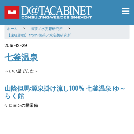
メ
イ
ン
コ
ホーム
御茶ノ水妄想研究所
ン
【遠征徘徊】 from 御茶ノ水妄想研究所
テ
ン
2019-12-29
ツ
七釜温泉
に
移
動
～いい釜でした～
山陰但馬:源泉掛け流し100% 七釜温泉 ゆ～
らく館
ケロヨンの桶常備